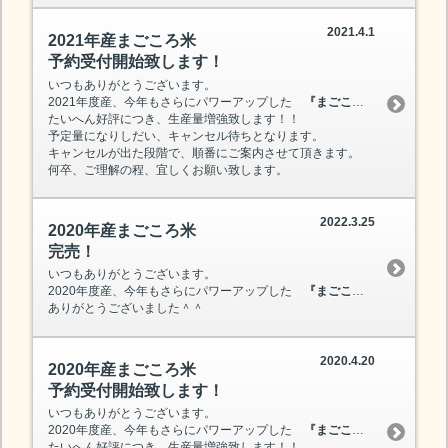
2021.4.1
2021年産まごころ米
予約受付開始致します！
いつもありがとうございます。
2021年度産、今年もさらにパワーアップした
『まごころ米』
を、本日
たいへん好評につき、生産量増強致します！！
予定量になりしだい、キャンセル待ちとなります。
キャンセルが出た段階で、順番にご案内させて頂きます。
何卒、ご理解の程、宜しくお願い致します。
2022.3.25
2020年産まごころ米
完売！
いつもありがとうございます。
2020年度産、今年もさらにパワーアップした
『まごころ米』
を、本日
ありがとうございました＾＾
2020.4.20
2020年産まごころ米
予約受付開始致します！
いつもありがとうございます。
2020年度産、今年もさらにパワーアップした
『まごころ米』
を、本日
たいへん好評につき、生産量増強致します！！