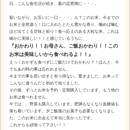
日。こんな食生活が続き、案の定肥満に・・・。
疑いながら、お互いに一口・・・。ん？このお米、今までの
お米と全然違う！口に入れたとたん豊かな香り、噛めば噛む
ほど出てくる甘味と粘り！食べ応えのある大粒な米。これは
確かに美味しい！！と感じているうちに
『おかわり！！お母さん、ご飯おかわり！！この
お米は美味しいから食べれるよ！！』
えっ！おかずも食べずにご飯だけでおかわり？！ほんと、今
でもあの時の事は忘れれません。
今までの事を思い出すと有り得ない。驚きました。お米って
こんなに違うんだと初めて知りました。
その後、ずっとお米を予約・定期購入しています。もう他の
お米は食べれません。
今では、、野菜も購入しています。肥満もなくなり血糖値も
落ち着いています。夕ご飯後のお菓子も必要なくなりまし
た。このお米に出会えて本当に良かったです。
これからも頑張って下さい！！