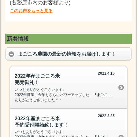
(各務原市内のお客様より)
このお声をもっと見る
新着情報
まごころ農園の最新の情報をお届けします！
2022.4.15
2022年産まごころ米
完売御礼！
いつもありがとうございます。
2022年度産、今年もさらにパワーアップした
『まごころ米』
が、本日
ありがとうございました＾＾
2022.3.25
2022年産まごころ米
予約受付開始致します！
いつもありがとうございます。