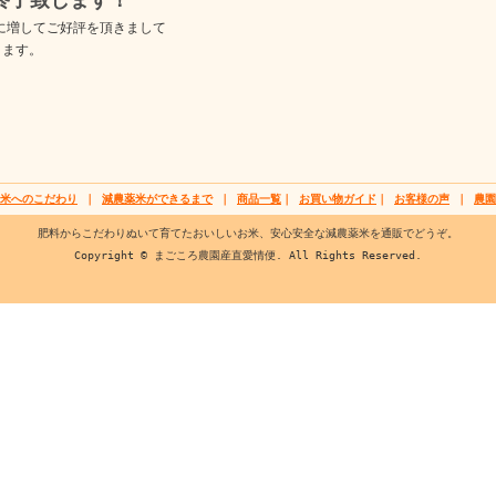
度に増してご好評を頂きまして
きます。
米へのこだわり
｜
減農薬米ができるまで
｜
商品一覧
｜
お買い物ガイド
｜
お客様の声
｜
農園
肥料からこだわりぬいて育てたおいしいお米、安心安全な減農薬米を通販でどうぞ。
Copyright © まごころ農園産直愛情便. All Rights Reserved.